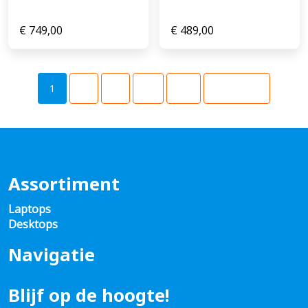
€
749,00
€
489,00
1
2
3
…
49
Volgende
Assortiment
Laptops
Desktops
Navigatie
Blijf op de hoogte!