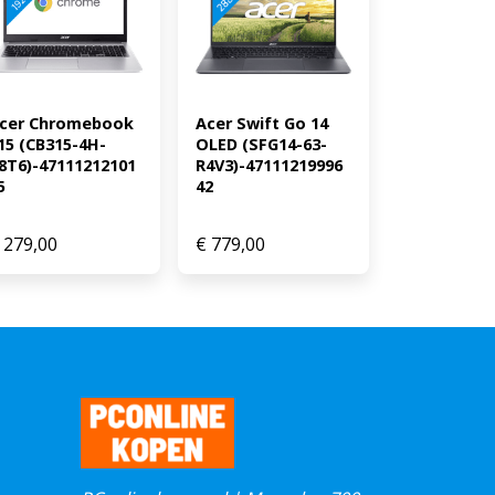
andaard bij de Surface Pro en
 een dag na aankoop een e-mail
ercode voor 1 jaar gratis
s. Snapdragon is a product of
. and/or its subsidiaries
cer Chromebook 
Acer Swift Go 14 
15 (CB315-4H-
OLED (SFG14-63-
8T6)-47111212101
R4V3)-47111219996
5
42
279,00
€
779,00