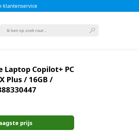
e klantenservice
e Laptop Copilot+ PC
X Plus / 16GB /
388330447
aagste prijs