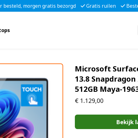
r besteld, morgen gratis bezorgd
Gratis ruilen
Best
tops
Microsoft Surfac
13.8 Snapdragon 
512GB Maya-196
€
1.129,00
Bekijk l