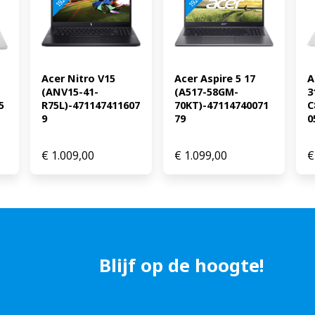
de Slim Surface Pen niet st
moet je los kopen Ontvang
met een persoonlijke vouch
Norton 360 Deluxe antiviru
Qualcomm Technologies, Inc
Acer Nitro V15 
Acer Aspire 5 17 
A
(ANV15-41-
(A517-58GM-
3
5
R75L)-471147411607
70KT)-47114740071
C
9
79
0
€
1.009,00
€
1.099,00
€
Blijf op de hoogte!