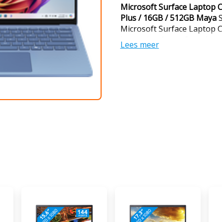
Microsoft Surface Laptop 
Plus / 16GB / 512GB Maya
S
Microsoft Surface Laptop C
laptop heeft een Snapdrag
Lees meer
TOPS, waarmee je AI aan al
processor leert tijdens geb
steeds makkelijker en snell
automatisch je spelfouten, 
programma's en geniet je v
Met Copilot geniet je van v
jouw grote datasets gemakk
Microsoft Excel en bouw je
PowerPoint presentatie. Da
frame voor frame videobew
processor werkt goed same
je met AI voorstellen krijg
maakt Medecreator automat
waardoor je gemakkelijk je 
onderweg? Geen probleem, 
uur werk je probleemloos o