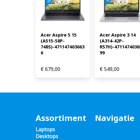
Acer Aspire 5 15 
Acer Aspire 3 14 
(A515-58P-
(A314-42P-
748S)-471147403663
R57H)-4711474036
6
99
€
679,00
€
549,00
Assortiment
Navigatie
Laptops
Desktops