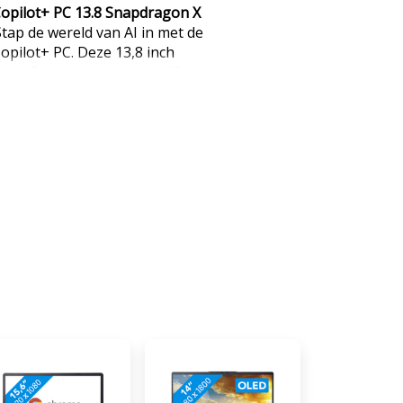
Copilot+ PC 13.8 Snapdragon X
tap de wereld van AI in met de
opilot+ PC. Deze 13,8 inch
on X Plus processor met 45
 je taken toevoegt. De
ruik, waardoor hij je taken
er verwerkt. Zo verbetert AI
wissel je sneller tussen
an een extra lange batterijduur.
erschillende voordelen. Zo zet je
elijk om naar grafieken in
 snel van deze data een
arnaast ga je aan de slag met
erking op het touchscreen. De
n met de videokaart, waardoor
t voor de beste bewerkingen. Zo
isch een visueel voorbeeld,
creaties aanpast. Werk je veel
met een batterijduur tot 20
nderweg door. Let op: Je krijgt