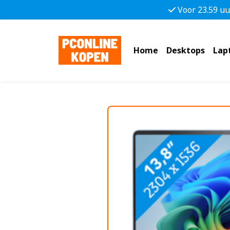
Voor 23.59 uu
Home
Desktops
Lap