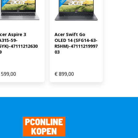
ikt
cer Aspire 3 
Acer Swift Go 
A315-59-
OLED 14 (SFG14-63-
5YK)-47111212630
R5HM)-47111219997
9
03
599,00
€
899,00