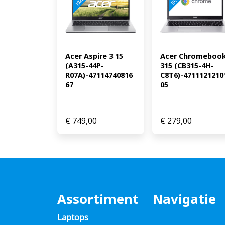
Acer Aspire 3 15 
Acer Chromebook
(A315-44P-
315 (CB315-4H-
R07A)-47114740816
C8T6)-4711121210
67
05
€
749,00
€
279,00
Assortiment
Navigatie
Laptops