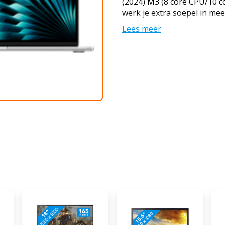
(2024) M3 (8 core CPU/10 
werk je extra soepel in m
tegelijkertijd. Je voert met
Lees meer
bewerk foto's en video's i
Adobe Photoshop. Door he
de 10 grafische kernen doe 
vertragingen. Aan welk proj
nu nog makkelijker. Je slu
dichtgeklapte MacBook. Zo
programma's en werk je over
je van een stabieler netwe
online door. Over tussentij
zorgen, want een volledig 
wel 18 uur of meer mee. Adv
Internetten, mailen & tekst
series kijken: geschikt Fot
bewerken: geschikt 3D on
ongeschikt, minimaal M3 P
werkgeheugen Apps ontwikk
minimaal M3 Max chip en 
Gamen: mogelijk, maar voor