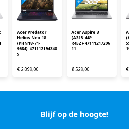
Apple Arcade zijn wel gesch
 
Acer Predator 
Acer Aspire 3 
A
Helios Neo 18 
(A315-44P-
(
1
(PHN18-71-
R45Z)-47111217206
5
9684)-471112194348
11
1
5
€
2.099,00
€
529,00
€
Blijf op de hoogte!