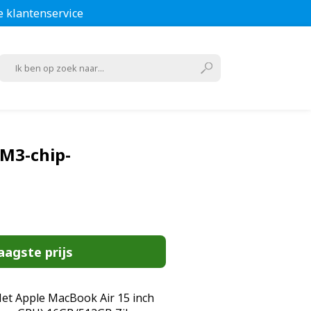
e klantenservice
M3-chip-
aagste prijs
t Apple MacBook Air 15 inch