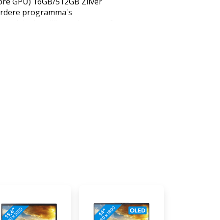
core GPU) 16GB/512GB Zilver
eerdere programma's
 gemak je dagelijkse taken uit of
n programma's als iMovie en
t 16 gigabyte werkgeheugen en
je dit allemaal zonder
ect je ook werkt, je multitaskt
it 2 externe schermen aan op een
 open je meerdere apps en
zichtelijker. Met wifi 6E geniet
rk en werk je zonder haperingen
ds opladen maak jij je geen
opgeladen MacBook Air gaat tot
ies van onze Apple specialist
verwerken: geschikt Films &
o's bewerken: geschikt Video's
twerpen maken en renderen:
ro en 18 gigabyte
elen in Xcode: ongeschikt,
36 gigabyte werkgeheugen
al lichte games. Alle games van