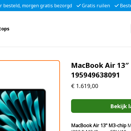
r besteld, morgen gratis bezorgd
Gratis ruilen
Best
tops
MacBook Air 13″ 
195949638091
€
1.619,00
Bekijk l
MacBook Air 13" M3-chip
Me