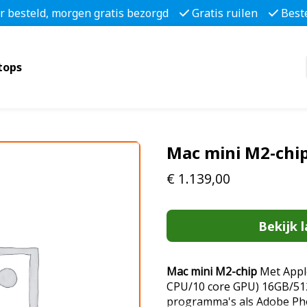
r besteld, morgen gratis bezorgd
Gratis ruilen
Best
tops
Mac mini M2-chi
€
1.139,00
Bekijk l
Mac mini M2-chip
Met Apple
CPU/10 core GPU) 16GB/512
programma's als Adobe Pho