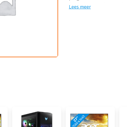
doe je dat soepel en zonder
Lees meer
namelijk tot 3,5 keer snell
modellen. Hierdoor bewerk 
sneller en werk je nog effic
16 gigabyte werkgeheugen,
verschillende zware progra
512 gigabyte SSD schijf heb
jouw foto's, video's en een
model heeft 2 Thunderbolt 
Je sluit maximaal 2 monito
klein je bureau ook is, dan
altijd wel een plek voor A
na aankoop een e-mail met
voor 1 jaar gratis Norton 3