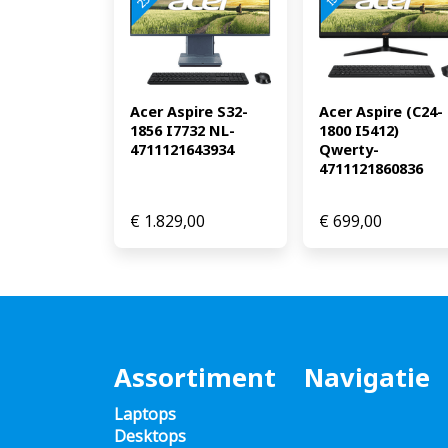
Acer Aspire S32-
Acer Aspire (C24-
1856 I7732 NL-
1800 I5412) 
4711121643934
Qwerty-
4711121860836
€
1.829,00
€
699,00
Assortiment
Navigatie
Laptops
Desktops