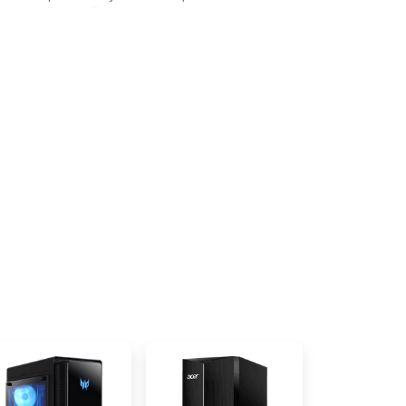
 haperingen. Deze chip is
er dan de M1 chip in eerdere
je jouw foto¿s en video¿s nog
iënter. Dit model beschikt over
 waardoor je moeiteloos
mma's tegelijk gebruikt. Op de
 je voldoende ruimte voor al
 aantal grote bestanden. Dit
4 poorten en een hdmi poort..
ren aan op deze Mac Mini. Hoe
kzij het compacte formaat vind je
pple Mac Mini. Ontvang een dag
 een persoonlijke vouchercode
60 Deluxe antivirus.