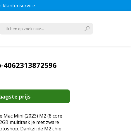
e klantenservice
p-4062313872596
aagste prijs
 Mac Mini (2023) M2 (8 core
GB multitask je met zware
toshop. Dankzij de M2 chip