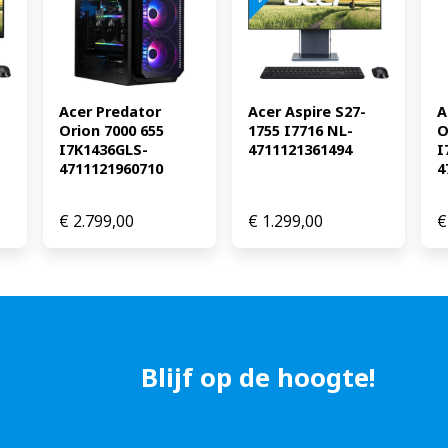
Acer Predator 
Acer Aspire S27-
A
Orion 7000 655 
1755 I7716 NL-
O
I7K1436GLS-
4711121361494
I
4711121960710
4
€
2.799,00
€
1.299,00
€
Blijf op de hoogte!