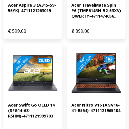
Acer Aspire 3 (A315-59-
Acer TravelMate Spin 
Internetten, mailen & tekstverwerken: geschikt Films &
55YK)-4711121263019
P6 (TMP614RN-52-53XV) 
series kijken: geschikt Foto's bewerken: geschikt Video's
QWERTY-4711474056...
bewerken: geschikt Industrieel ontwerpen: ongeschikt,
minimaal een i7/Ryzen 7 processor en een
RTX/RX/Quadro videokaart Game design en 3D animatie:
€
599,00
€
899,00
ongeschikt, minimaal een i9/Ryzen 9 processor en een
RTX/RX/Quadro videokaart Gamen: ongeschikt,
minimaal RTX 3050 of RX 6500/5500 videokaart Ontvang
een dag na aankoop een e-mail met een persoonlijke
vouchercode voor 1 jaar gratis Norton 360 Deluxe
antivirus.
Acer Swift Go OLED 14 
Acer Nitro V16 (ANV16-
(SFG14-63-
41-R554)-4711121965104
R5HM)-4711121999703