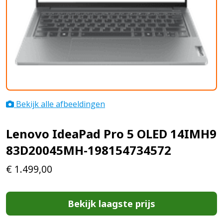
Bekijk alle afbeeldingen
Lenovo IdeaPad Pro 5 OLED 14IMH9
83D20045MH-198154734572
€
1.499,00
Bekijk laagste prijs