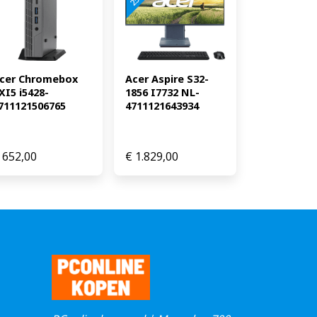
cer Chromebox 
Acer Aspire S32-
XI5 i5428-
1856 I7732 NL-
711121506765
4711121643934
652,00
€
1.829,00