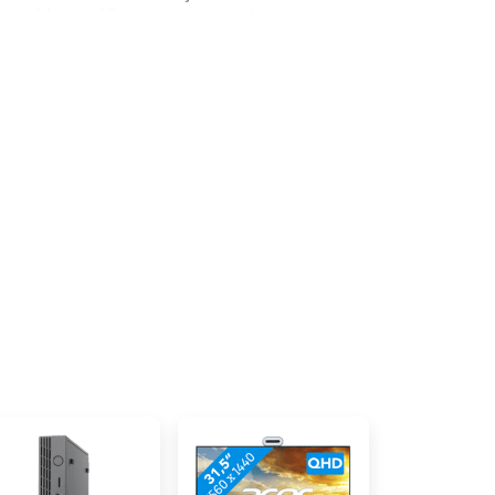
tst. Met de 12e generatie Intel
8 gigabyte DDR4 werkgeheugen
krachtig genoeg voor het
op en Office programma's. Je
de 512 gigabyte SSD. Verder
ur gemakkelijk aan op 1 van de 8
n mogelijk kabels op je bureau?
th gemakkelijk een draadloze
e PC. Advies van onze desktop
len & tekstverwerken: geschikt
Video's bewerken: ongeschikt,
processor 3D ontwerpen maken
inimaal een i9/Ryzen 9
Quadro videokaart Gamen:
1650 of RX 6500/5500 videokaart
op een e-mail met een
oor 1 jaar gratis Norton 360