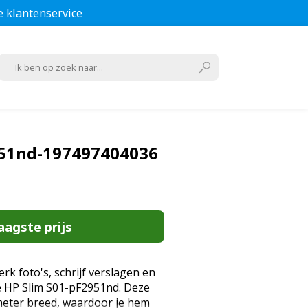
e klantenservice
951nd-197497404036
aagste prijs
k foto's, schrijf verslagen en
e HP Slim S01-pF2951nd. Deze
imeter breed, waardoor je hem