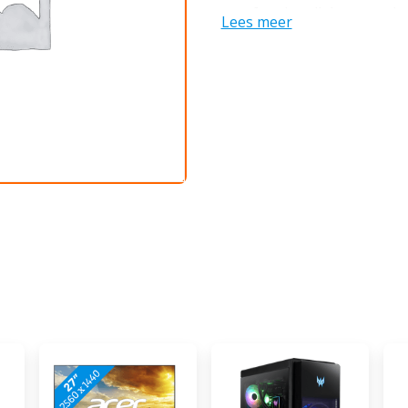
op of onder elk bureau plaa
Lees meer
Core i5 processor en het 
is deze compacte desktop 
draaien van Adobe Photosh
bewaart je documenten op 
sluit je al je randapparatu
usb A poorten. Wil je zo mi
Dan verbind je via bluetoo
muis en toetsenbord met d
specialist Internetten, mai
Foto's bewerken: geschikt 
minimaal een i7/Ryzen 7 
en renderen: ongeschikt, m
processor en een RTX/RX/
ongeschikt, minimaal GTX 
Ontvang een dag na aanko
persoonlijke vouchercode v
Deluxe antivirus.