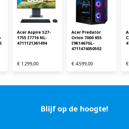
Acer Aspire S27-
Acer Predator 
A
 
1755 I7716 NL-
Orion 7000 655 
C
5
4711121361494
I9K1467GL-
4
4711474050502
€
1.299,00
€
4.599,00
€
Blijf op de hoogte!