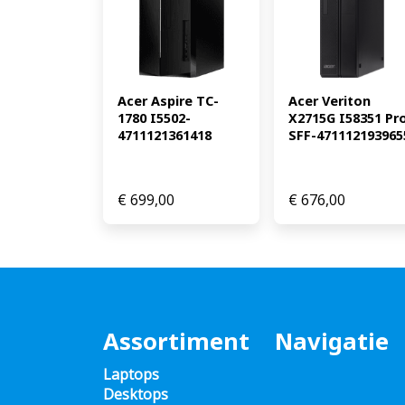
Acer Aspire TC-
Acer Veriton 
1780 I5502-
X2715G I58351 Pro
4711121361418
SFF-471112193965
€
699,00
€
676,00
Assortiment
Navigatie
Laptops
Desktops