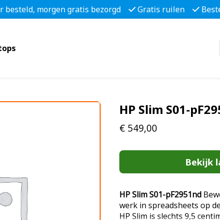
r besteld, morgen gratis bezorgd
Gratis ruilen
Best
tops
HP Slim S01-pF2
€
549,00
Bekijk l
HP Slim S01-pF2951nd
Bewer
werk in spreadsheets op d
HP Slim is slechts 9,5 cent