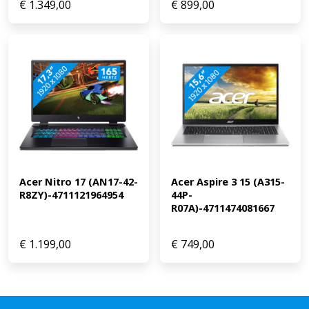
€
1.349,00
€
899,00
Acer Nitro 17 (AN17-42-
Acer Aspire 3 15 (A315-
R8ZY)-4711121964954
44P-
R07A)-4711474081667
€
1.199,00
€
749,00