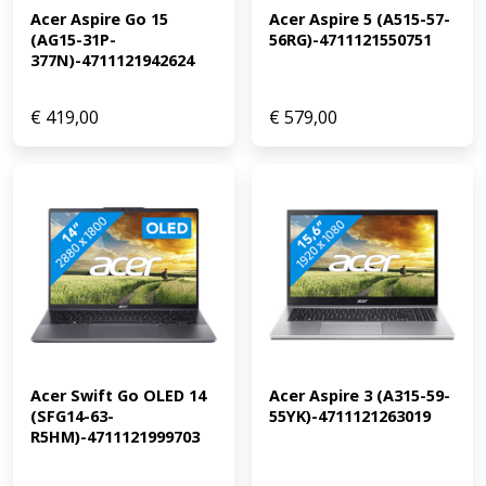
Acer Aspire Go 15 
Acer Aspire 5 (A515-57-
reflecterende scherm heb je minder last van lichtinval en
(AG15-31P-
56RG)-4711121550751
vingerafdrukken. Ons advies van onze Chromebook
377N)-4711121942624
specialist: Surfen op het internet: geschikt Films en
series kijken: geschikt Tekstverwerken en e-mailen:
geschikt Chromebook als tablet gebruiken: alleen met
€
419,00
€
579,00
een 2-in-1 Chromebook Soepele multitasking en
tekstverwerken: geschikt Middelzware taken, lichte
gaming en multitasking: minimaal een Intel Core i3/AMD
Ryzen 3 processor Grafische bewerkingen, zware taken
en gaming: minimaal een Intel Core i5/AMD Ryzen 5
processor
Acer Swift Go OLED 14 
Acer Aspire 3 (A315-59-
(SFG14-63-
55YK)-4711121263019
R5HM)-4711121999703