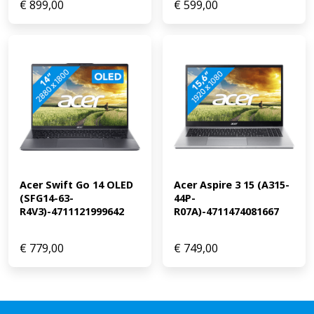
€
899,00
€
599,00
Acer Swift Go 14 OLED 
Acer Aspire 3 15 (A315-
(SFG14-63-
44P-
R4V3)-4711121999642
R07A)-4711474081667
€
779,00
€
749,00