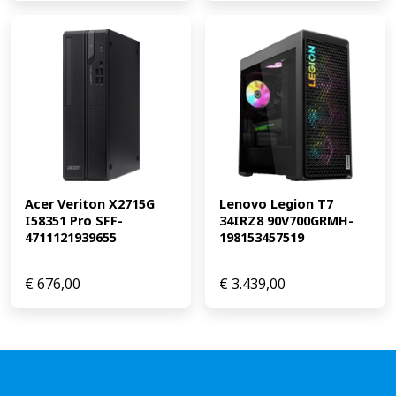
Acer Veriton X2715G 
Lenovo Legion T7 
I58351 Pro SFF-
34IRZ8 90V700GRMH-
4711121939655
198153457519
€
676,00
€
3.439,00