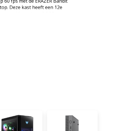
 op 60 fps met de ERAZER Bandit
p. Deze kast heeft een 12e
ocessor, 16 gigabyte DDR5
IA GeForce RTX 4060
je games als Hogwarts Legacy
op 60 frames per seconde in
 speel je oudere of lichtere
ll of Duty, gemakkelijk met
van extra vloeiende gameplay en
een verrassingen meer voor
cessor en het grote
k je gameplay soepel via
je op de 1 terabyte SSD. Meer
m, met ruimte tot 64 gigabyte
 deze desktop in een
 volgende generatie games.
pc een glazen zijwand,waardoor
e onderdelen, die je zelf instelt.
Foto's bewerken: geschikt
Streamen in full hd: geschikt
, minimaal 32 gigabyte