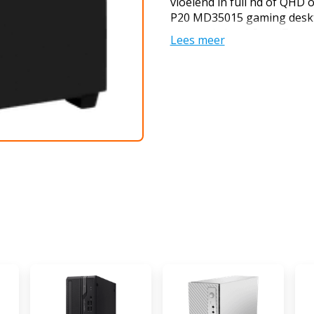
vloeiend in full hd of QHD
P20 MD35015 gaming deskto
generatie Intel Core i7 pr
Lees meer
werkgeheugen en een NVID
videokaart. Hiermee speel 
en Cyberpunk 2077 soepel 
1.080p of 1.440p. Daarnaast
games, zoals Fortnite en Ca
100+ frames. Zo geniet je 
hebben je tegenstanders g
jou. Door de krachtige pro
werkgeheugen stream je oo
Twitch. Alle games bewaar 
kracht nodig? Geen problee
aan werkgeheugen maak je
handomdraai klaar voor de
Verder heeft deze gaming 
je geniet van de RGB verlicht
Advies van onze specialist 
Video's bewerken: geschikt 
Streamen in 4K: ongeschikt