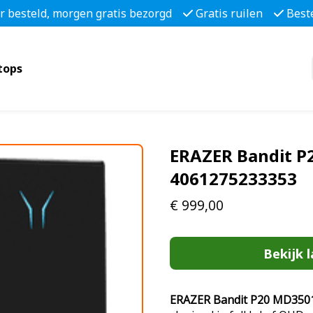
r besteld, morgen gratis bezorgd
Gratis ruilen
Best
tops
ERAZER Bandit P
4061275233353
€
999,00
Bekijk l
ERAZER Bandit P20 MD350