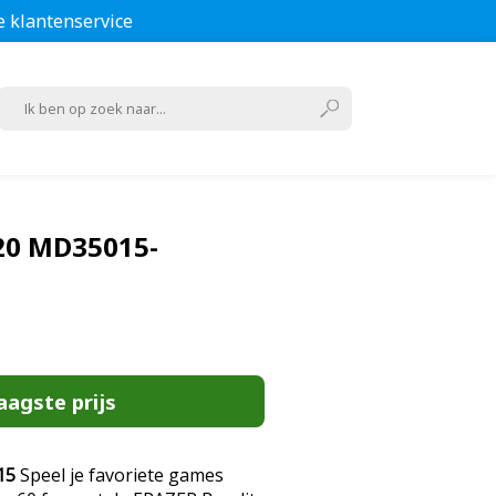
e klantenservice
20 MD35015-
aagste prijs
15
Speel je favoriete games