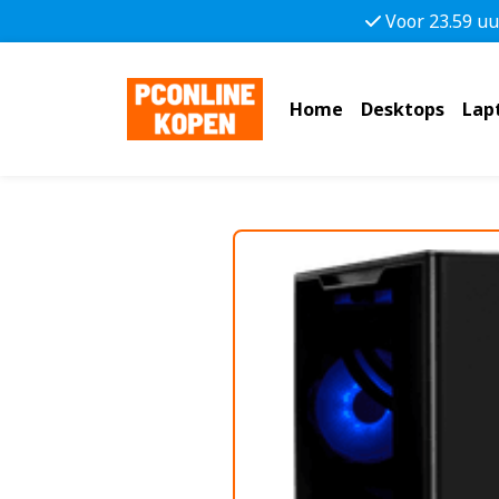
Voor 23.59 uu
Home
Desktops
Lap