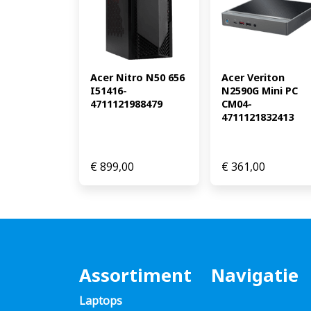
Acer Nitro N50 656 
Acer Veriton 
I51416-
N2590G Mini PC 
4711121988479
CM04-
4711121832413
€
899,00
€
361,00
Assortiment
Navigatie
Laptops