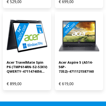
€
529,00
€
699,00
Acer TravelMate Spin 
Acer Aspire 5 (A514-
P6 (TMP614RN-52-53XV) 
56P-
QWERTY-4711474056...
73S2)-4711121587160
€
899,00
€
619,00