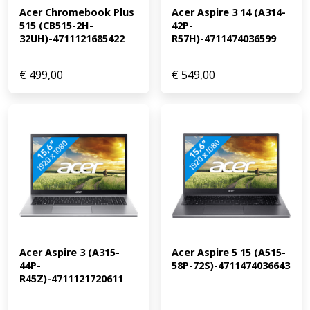
Acer Chromebook Plus 
Acer Aspire 3 14 (A314-
een i7/Ryzen 7 processor en een RTX/RX/Quadro
515 (CB515-2H-
42P-
videokaart Game design en 3D animatie: ongeschikt,
32UH)-4711121685422
R57H)-4711474036599
minimaal een i9/Ryzen 9 processor en een
RTX/RX/Quadro videokaart Gamen: ongeschikt,
minimaal RTX 3050 of RX 6500/5500 videokaart Ontvang
€
499,00
€
549,00
een dag na aankoop een e-mail met een persoonlijke
vouchercode voor 1 jaar gratis Norton 360 Deluxe
antivirus.
Acer Aspire 3 (A315-
Acer Aspire 5 15 (A515-
44P-
58P-72S)-4711474036643
R45Z)-4711121720611