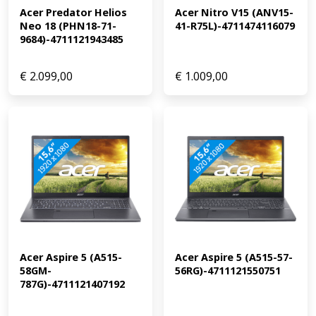
Acer Predator Helios 
Acer Nitro V15 (ANV15-
bewerken: geschikt Industrieel ontwerpen: ongeschikt,
Neo 18 (PHN18-71-
41-R75L)-4711474116079
minimaal een i7/Ryzen 7 processor en een
9684)-4711121943485
RTX/RX/Quadro videokaart Game design en 3D animatie:
ongeschikt, minimaal een i9/Ryzen 9 processor en een
RTX/RX/Quadro videokaart Gamen: ongeschikt,
€
2.099,00
€
1.009,00
minimaal RTX 3050 of RX 6500/5500 videokaart Ontvang
een dag na aankoop een e-mail met een persoonlijke
vouchercode voor 1 jaar gratis Norton 360 Deluxe
antivirus.
Acer Aspire 5 (A515-
Acer Aspire 5 (A515-57-
58GM-
56RG)-4711121550751
787G)-4711121407192