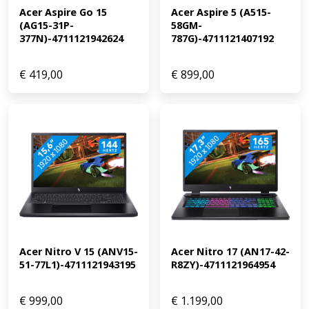
Acer Aspire Go 15 
Acer Aspire 5 (A515-
minimaal een i7/Ryzen 7 processor en een
(AG15-31P-
58GM-
RTX/RX/Quadro videokaart Game design en 3D animatie:
377N)-4711121942624
787G)-4711121407192
ongeschikt, minimaal een i9/Ryzen 9 processor en een
RTX/RX/Quadro videokaart Gamen: ongeschikt,
minimaal RTX 3050 of RX 6500/5500 videokaart Ontvang
€
419,00
€
899,00
een dag na aankoop een e-mail met een persoonlijke
vouchercode voor 1 jaar gratis Norton 360 Deluxe
antivirus.
Acer Nitro V 15 (ANV15-
Acer Nitro 17 (AN17-42-
51-77L1)-4711121943195
R8ZY)-4711121964954
€
999,00
€
1.199,00