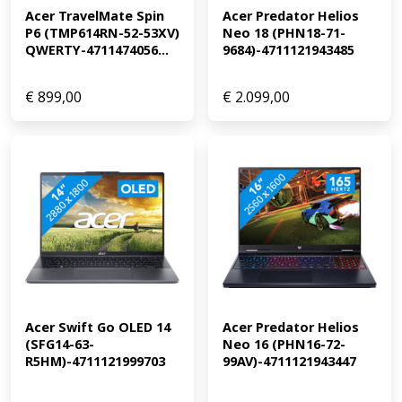
Acer TravelMate Spin 
Acer Predator Helios 
minder vatbaar voor virussen door de ingebouwde
P6 (TMP614RN-52-53XV) 
Neo 18 (PHN18-71-
beveiliging. De webcam sluit je gemakkelijk af met het
QWERTY-4711474056...
9684)-4711121943485
ingebouwde webcam schuifje. Ons advies van onze
Chromebook specialist: Surfen op het internet: geschikt
Films en series kijken: geschikt Tekstverwerken en e-
€
899,00
€
2.099,00
mailen: geschikt Chromebook als tablet gebruiken:
alleen met een 2-in-1 Chromebook Soepele multitasking
en tekstverwerken: geschikt Middelzware taken, lichte
gaming en multitasking: geschikt Grafische
bewerkingen, zware taken en gaming: minimaal een
Intel Core i5/AMD Ryzen 5 processor
Acer Swift Go OLED 14 
Acer Predator Helios 
(SFG14-63-
Neo 16 (PHN16-72-
R5HM)-4711121999703
99AV)-4711121943447