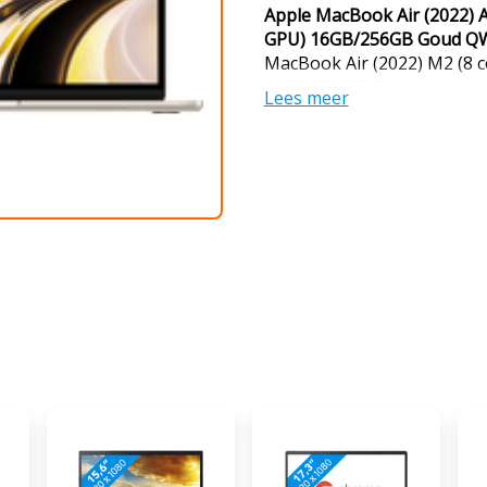
Apple MacBook Air (2022) 
GPU) 16GB/256GB Goud Q
MacBook Air (2022) M2 (8 
16GB/256GB Goud multitask
Lees meer
programma's als Final Cut
warm wordt. Daarnaast we
kilogram, waardoor je hem
500 nits Liquid Retina scher
details. Dit is niet alleen fi
maar ook als je jouw favorie
Atmos speakers hoor je het
waardoor je films en series 
met gemak een hele dag op
volledig opgeladen MacBook
meer mee. Heb je ook een 
ecosysteem werk je gemakke
Apple producten. Advies van
Internetten, mailen & tekst
series kijken: geschikt Fot
bewerken: geschikt 3D on