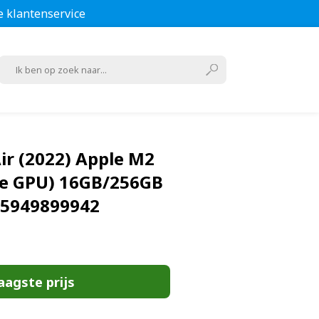
e klantenservice
r (2022) Apple M2
re GPU) 16GB/256GB
5949899942
aagste prijs