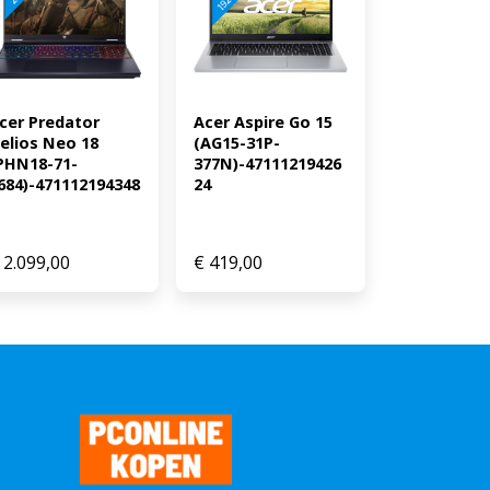
 Apple MacBook Pro Apps
schikt, minimaal M2 Max chip
gen Gamen: mogelijk, maar
ames van Apple Arcade zijn wel
na aankoop een e-mail met een
cer Predator 
Acer Aspire Go 15 
oor 1 jaar gratis Norton 360
elios Neo 18 
(AG15-31P-
PHN18-71-
377N)-47111219426
684)-471112194348
24
2.099,00
€
419,00