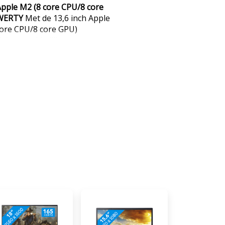
Apple M2 (8 core CPU/8 core
WERTY
Met de 13,6 inch Apple
core CPU/8 core GPU)
 je gemakkelijk tussen zware
 Pro zonder dat je MacBook
egt deze MacBook maar 1,24
 makkelijk meeneemt. Op het
m zie je rijke contrasten en veel
jn als je bewerkingen uitvoert,
te serie kijkt. Door de 4 Dolby
 geluid overal om je heen,
nog realistischer beleeft. Ga
 pad zonder oplader, want een
 Air gaat tot wel 18 uur of
iPhone of iPad? Door het macOS
lijk samen met al je andere
 onze Apple specialist
verwerken: geschikt Films &
o's bewerken: geschikt Video's
twerpen maken en renderen: