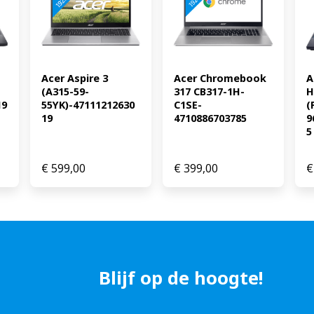
mogelijk, maar sneller op
ontwikkelen in Xcode: onge
en 32 gigabyte werkgeheu
vooral lichte games. Alle g
geschikt Ontvang een dag 
Acer Aspire 3 
Acer Chromebook 
A
persoonlijke vouchercode v
(A315-59-
317 CB317-1H-
H
Deluxe antivirus.
19
55YK)-47111212630
C1SE-
(
19
4710886703785
9
5
€
599,00
€
399,00
€
Blijf op de hoogte!