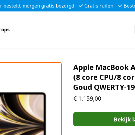
r besteld, morgen gratis bezorgd
Gratis ruilen
Best
tops
Apple MacBook Ai
(8 core CPU/8 co
Goud QWERTY-19
€
1.159,00
Bekijk l