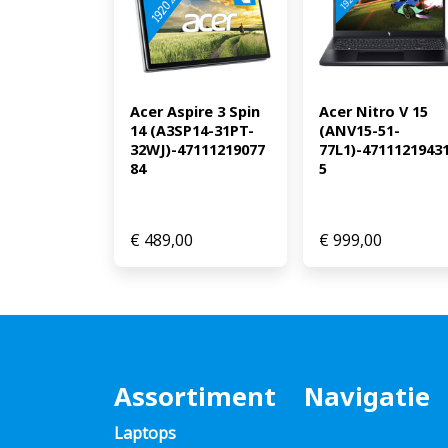
Acer Aspire 3 Spin 
Acer Nitro V 15 
14 (A3SP14-31PT-
(ANV15-51-
32WJ)-47111219077
77L1)-4711121943
84
5
€
489,00
€
999,00
Assortiment
Navigatie
Laptops