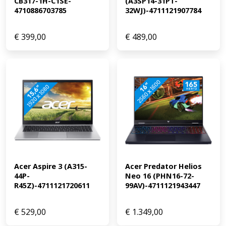
CB317-1H-C1SE-
(A3SP14-31PT-
4710886703785
32WJ)-4711121907784
€
399,00
€
489,00
Acer Aspire 3 (A315-
Acer Predator Helios 
44P-
Neo 16 (PHN16-72-
R45Z)-4711121720611
99AV)-4711121943447
€
529,00
€
1.349,00