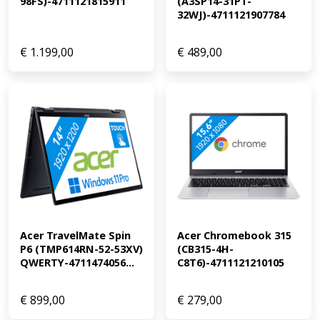
98FS)-4711121815911
(A3SP14-31PT-
32WJ)-4711121907784
€
1.199,00
€
489,00
Acer TravelMate Spin 
Acer Chromebook 315 
P6 (TMP614RN-52-53XV) 
(CB315-4H-
QWERTY-4711474056...
C8T6)-4711121210105
€
899,00
€
279,00