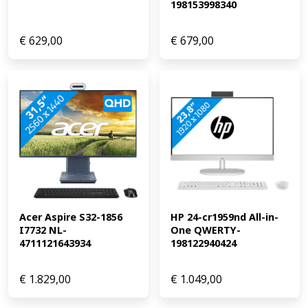
198153998340
€
629,00
€
679,00
Acer Aspire S32-1856 
HP 24-cr1959nd All-in-
I7732 NL-
One QWERTY-
4711121643934
198122940424
€
1.829,00
€
1.049,00