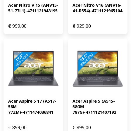
Acer Nitro V 15 (ANV15-
Acer Nitro V16 (ANV16-
RTX/RX/Quadro videokaart Gamen: ongeschikt,
51-77L1)-4711121943195
41-R554)-4711121965104
minimaal RTX 3050 of RX 6500/5500 videokaart Ontvang
een dag na aankoop een e-mail met een persoonlijke
vouchercode voor 1 jaar gratis Norton 360 Deluxe
€
999,00
€
929,00
antivirus.
Acer Aspire 5 17 (A517-
Acer Aspire 5 (A515-
58M-
58GM-
77ZM)-4711474036841
787G)-4711121407192
€
899,00
€
899,00