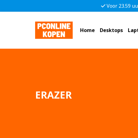
Voor 23.59 uu
Home
Desktops
Lap
ERAZER