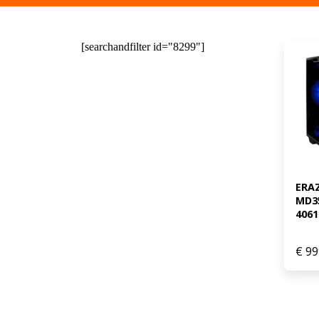
[searchandfilter id="8299"]
ERAZ
MD3
4061
€
99