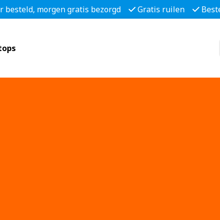
r besteld, morgen gratis bezorgd
Gratis ruilen
Best
tops