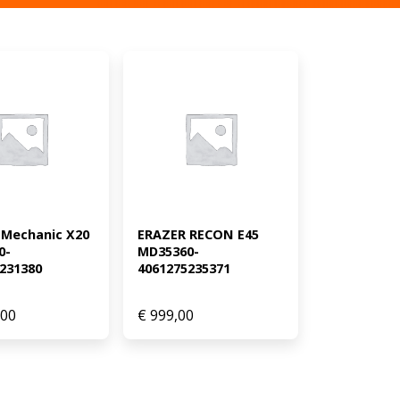
Mechanic X20 
ERAZER RECON E45 
0-
MD35360-
231380
4061275235371
,00
€
999,00