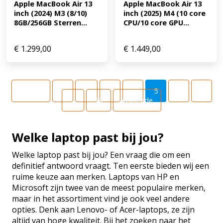
Apple MacBook Air 13 
Apple MacBook Air 13 
inch (2024) M3 (8/10) 
inch (2025) M4 (10 core 
8GB/256GB Sterren...
CPU/10 core GPU...
€
1.299,00
€
1.449,00
Vorige
1
…
3
4
5
6
7
…
39
Volgende
Welke laptop past bij jou?
Welke laptop past bij jou? Een vraag die om een ​​
definitief antwoord vraagt. Ten eerste bieden wij een
ruime keuze aan merken. Laptops van HP en
Microsoft zijn twee van de meest populaire merken,
maar in het assortiment vind je ook veel andere
opties. Denk aan Lenovo- of Acer-laptops, ze zijn
altijd van hoge kwaliteit. Bij het zoeken naar het