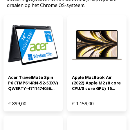
draaien op het Chrome OS-systeem.
Acer TravelMate Spin 
Apple MacBook Air 
P6 (TMP614RN-52-53XV) 
(2022) Apple M2 (8 core 
QWERTY-4711474056...
CPU/8 core GPU) 16...
€
899,00
€
1.159,00