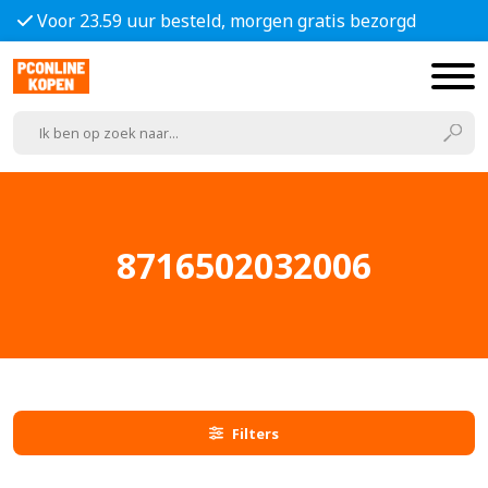
Voor 23.59 uur besteld, morgen gratis bezorgd
8716502032006
Filters