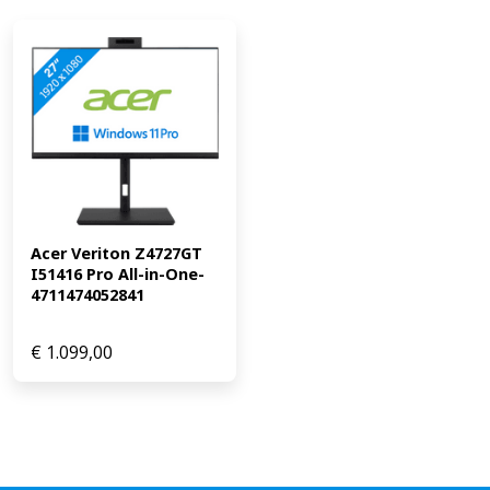
Acer Veriton Z4727GT 
I51416 Pro All-in-One-
4711474052841
€
1.099,00