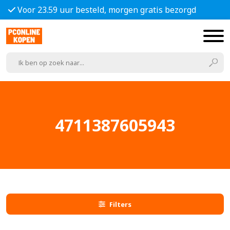
Voor 23.59 uur besteld, morgen gratis bezorgd
4711387605943
Filters