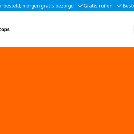
r besteld, morgen gratis bezorgd
Gratis ruilen
Best
tops