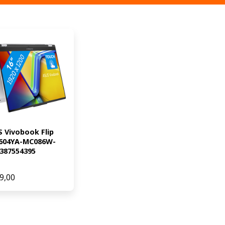
 Vivobook Flip 
604YA-MC086W-
387554395
9,00