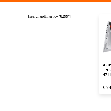
[searchandfilter id="8299"]
ASUS
TN3
4711
€
84