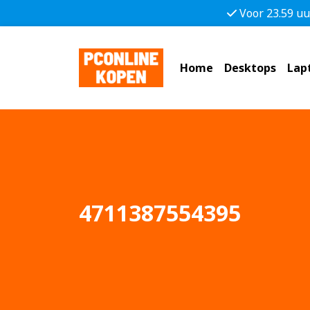
Voor 23.59 uu
Home
Desktops
Lap
4711387554395