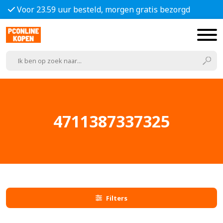
Voor 23.59 uur besteld, morgen gratis bezorgd
4711387337325
Filters