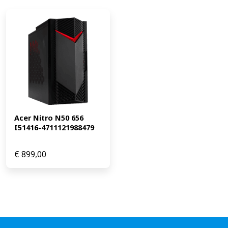
Acer Nitro N50 656 
I51416-4711121988479
€
899,00