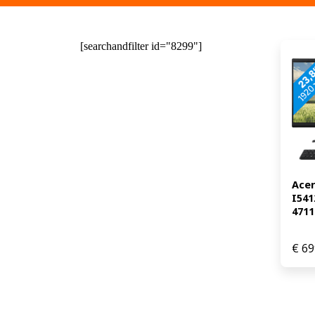
[searchandfilter id="8299"]
Acer
I541
4711
€
69