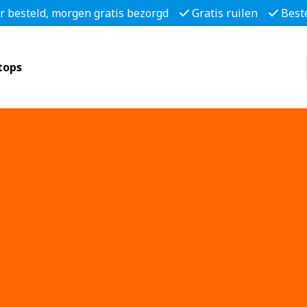
r besteld, morgen gratis bezorgd
Gratis ruilen
Best
tops