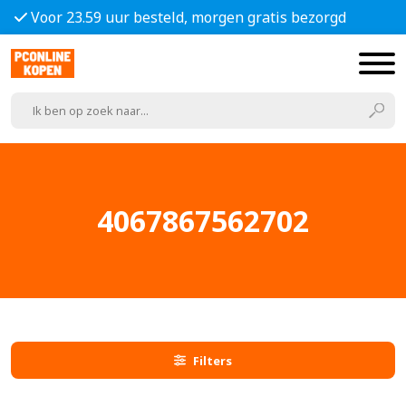
Voor 23.59 uur besteld, morgen gratis bezorgd
4067867562702
Filters