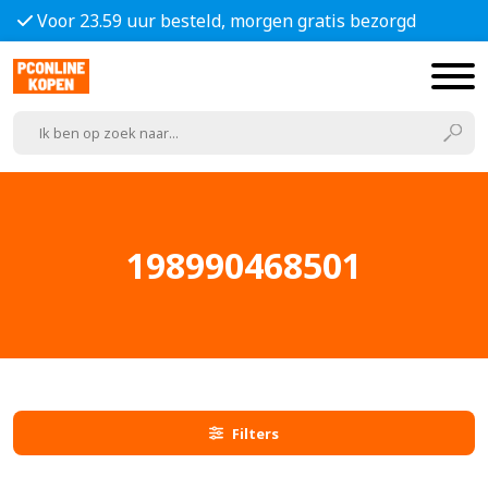
Voor 23.59 uur besteld, morgen gratis bezorgd
198990468501
Filters