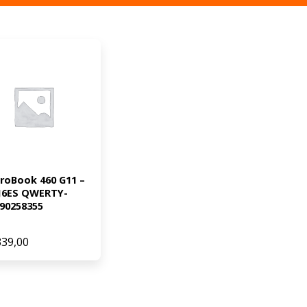
roBook 460 G11 – 
J6ES QWERTY-
90258355
339,00