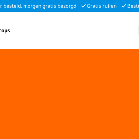
r besteld, morgen gratis bezorgd
Gratis ruilen
Best
tops