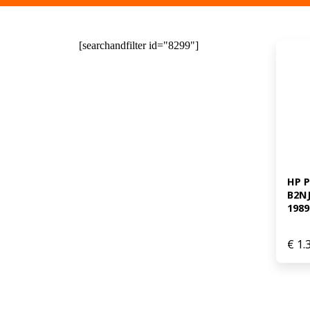
[searchandfilter id="8299"]
HP P
B2N
1989
€
1.