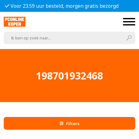
Voor 23.59 uur besteld, morgen gratis bezorgd
198701932468
Filters