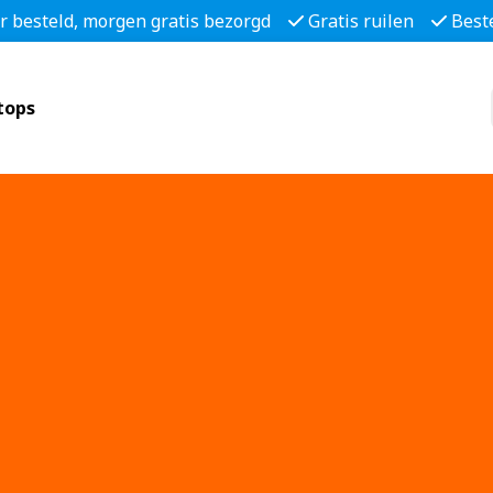
r besteld, morgen gratis bezorgd
Gratis ruilen
Best
tops