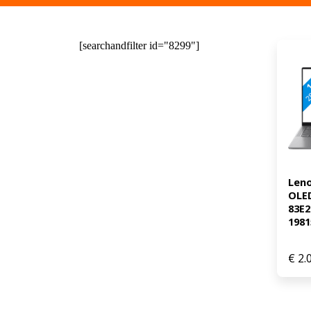
[searchandfilter id="8299"]
Leno
OLED
83E
1981
€
2.