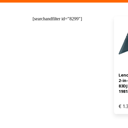
[searchandfilter id="8299"]
Leno
2-in
83D
1981
€
1.