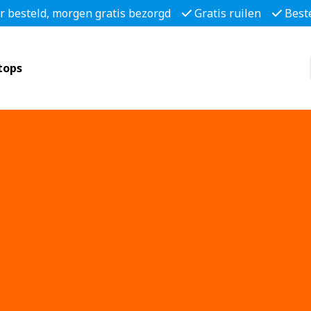
r besteld, morgen gratis bezorgd
Gratis ruilen
Best
tops