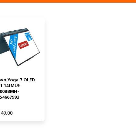
vo Yoga 7 OLED 
-1 14IML9 
J00BBMH-
54667993
349,00