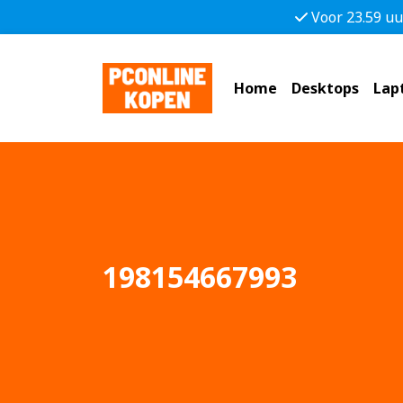
Voor 23.59 uu
Home
Desktops
Lap
198154667993