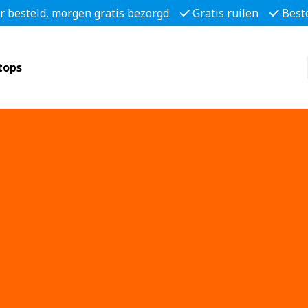
r besteld, morgen gratis bezorgd
Gratis ruilen
Best
tops