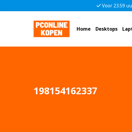
Voor 23.59 uu
Home
Desktops
Lap
198154162337