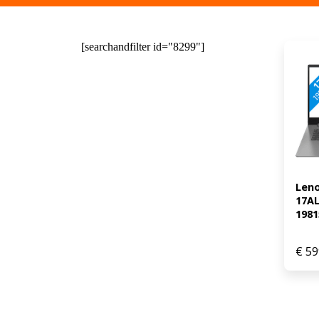
[searchandfilter id="8299"]
Leno
17A
1981
€
59