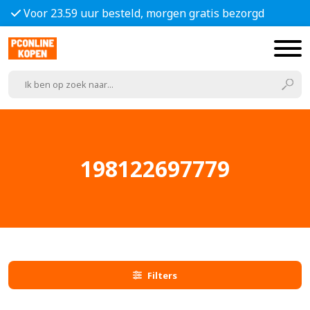
Voor 23.59 uur besteld, morgen gratis bezorgd
198122697779
Filters