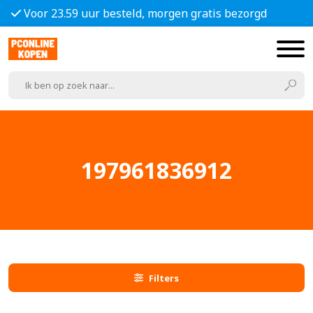
Voor 23.59 uur besteld, morgen gratis bezorgd
197961836912
Filters