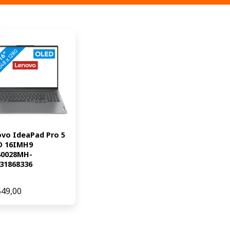
vo IdeaPad Pro 5 
 16IMH9 
40028MH-
31868336
549,00