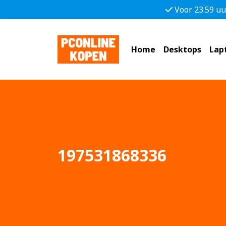
Voor 23.59 uu
Home
Desktops
Lap
197531868336