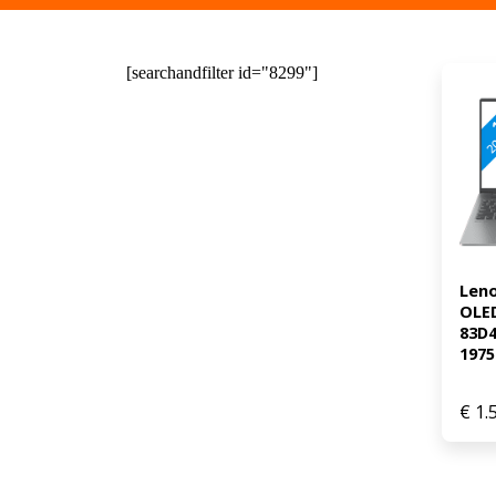
[searchandfilter id="8299"]
Leno
OLED
83D
1975
€
1.