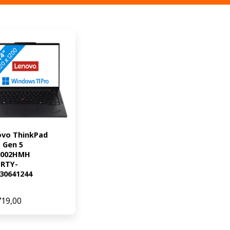
vo ThinkPad 
 Gen 5 
S002HMH 
RTY-
30641244
719,00