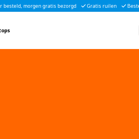
r besteld, morgen gratis bezorgd
Gratis ruilen
Best
tops