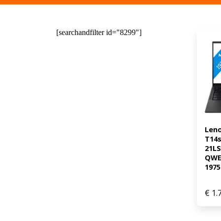
[searchandfilter id="8299"]
Leno
T14s
21L
QWE
1975
€
1.