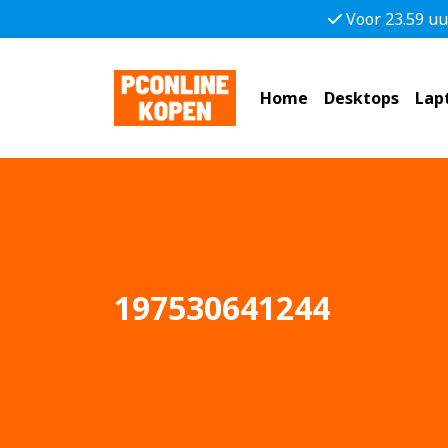
Voor 23.59 uu
Home
Desktops
Lap
197530641244