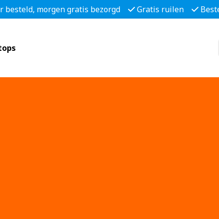
r besteld, morgen gratis bezorgd
Gratis ruilen
Best
tops