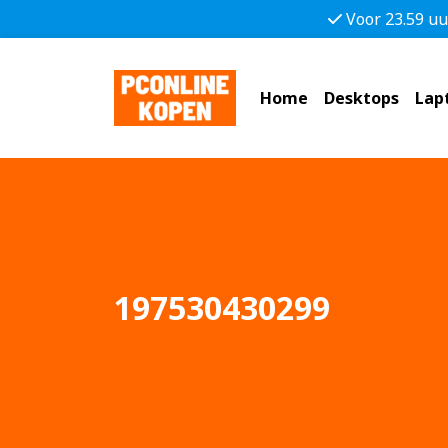
Voor 23.59 uu
Home
Desktops
Lap
197530430299