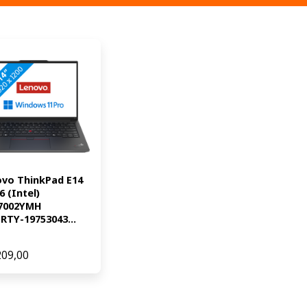
vo ThinkPad E14 
 (Intel) 
7002YMH 
TY-19753043...
209,00