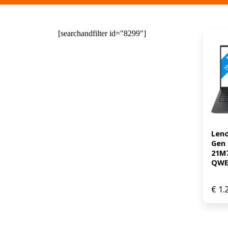
[searchandfilter id="8299"]
Leno
Gen 6
21M
QWER
€
1.