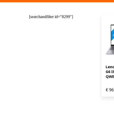
[searchandfilter id="8299"]
Leno
G6 I
QWER
€
96