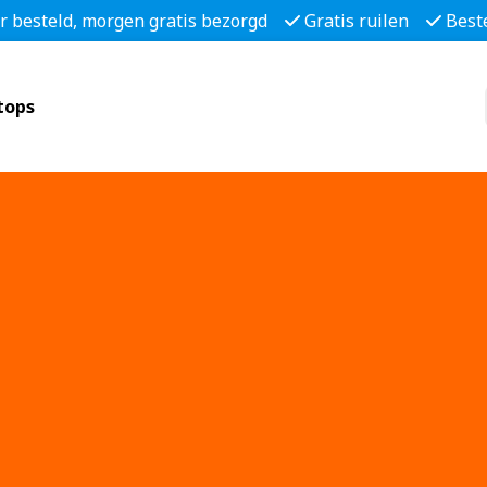
r besteld, morgen gratis bezorgd
Gratis ruilen
Best
tops