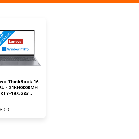
vo ThinkBook 16 
RL – 21KH000RMH 
TY-1975283...
8,00