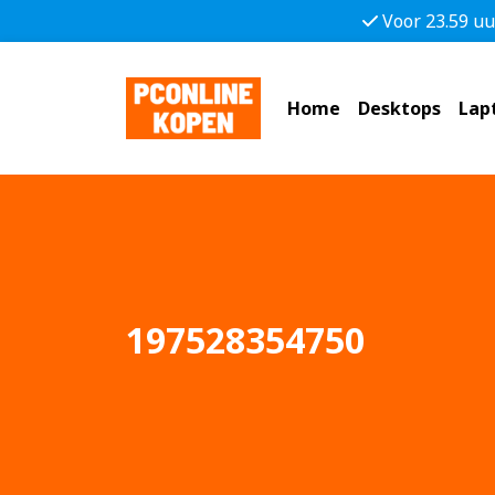
Voor 23.59 uu
Home
Desktops
Lap
197528354750