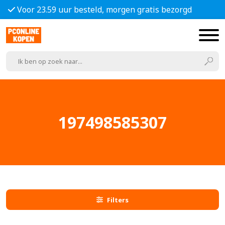
Voor 23.59 uur besteld, morgen gratis bezorgd
197498585307
Filters