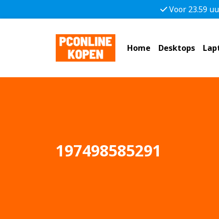
Voor 23.59 uu
Home
Desktops
Lap
197498585291