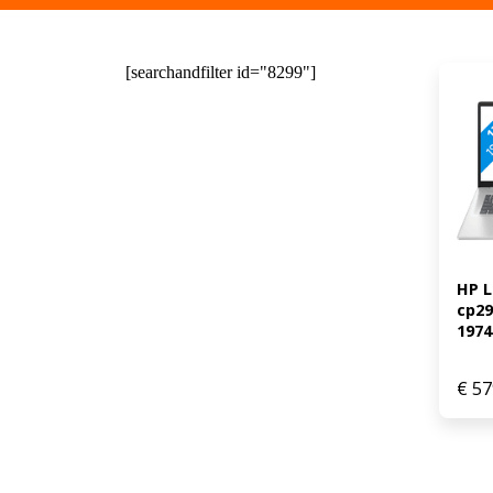
[searchandfilter id="8299"]
HP L
cp29
1974
€
57