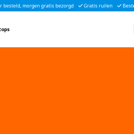
r besteld, morgen gratis bezorgd
Gratis ruilen
Best
tops