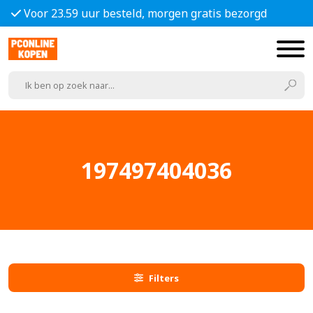
Voor 23.59 uur besteld, morgen gratis bezorgd
197497404036
Filters