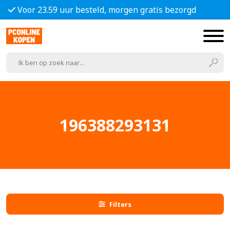
Voor 23.59 uur besteld, morgen gratis bezorgd
196388293131
Filters