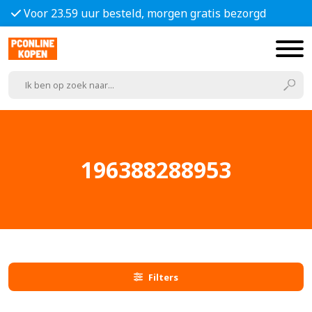
Voor 23.59 uur besteld, morgen gratis bezorgd
196388288953
Filters