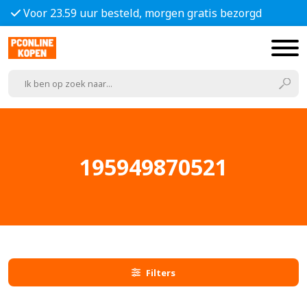
Voor 23.59 uur besteld, morgen gratis bezorgd
195949870521
Filters