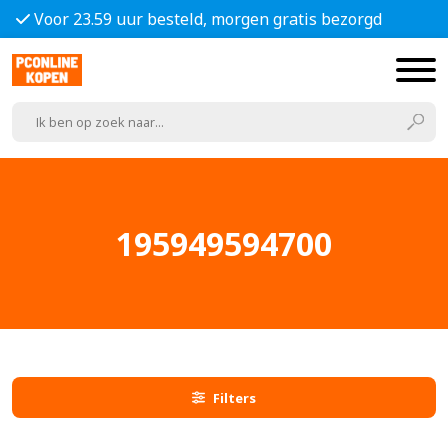
Voor 23.59 uur besteld, morgen gratis bezorgd
195949594700
Filters