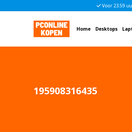
Voor 23.59 uu
Home
Desktops
Lap
195908316435