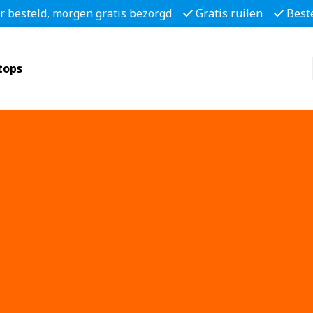
r besteld, morgen gratis bezorgd
Gratis ruilen
Best
tops